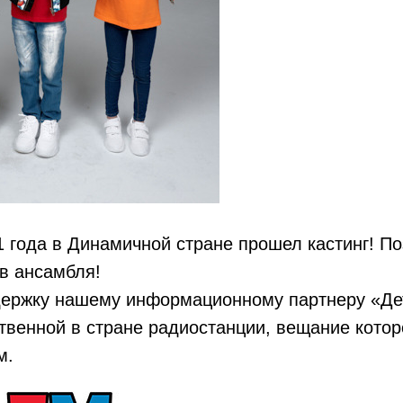
 года в Динамичной стране прошел кастинг! П
ов ансамбля!
держку нашему информационному партнеру «Де
твенной в стране радиостанции, вещание котор
м.