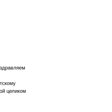
оздравляем
тскому
ой целиком